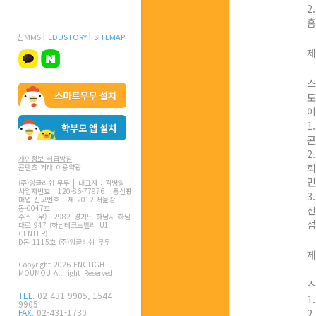
2
홈
신MMS
EDUSTORY
SITEMAP
제
스
도
이
1
콘
2
개인정보 취급방침
회
콘텐츠 거래 이용약관
민
(주)잉글리쉬 무무 | 대표자 : 김병일 |
사업자번호 : 120-86-77976 | 통신판
3
매업 신고번호 : 제 2012-서울강
동-0047호
신
주소: (우) 12982 경기도 하남시 하남
접
대로 947 (하남테크노밸리 U1
CENTER)
D동 1115호 (주)잉글리쉬 무무
제
Copyright 2026 ENGLIGH
MOUMOU All right Reserved.
스
TEL.
02-431-9905, 1544-
1
9905
FAX.
02-431-1730
2