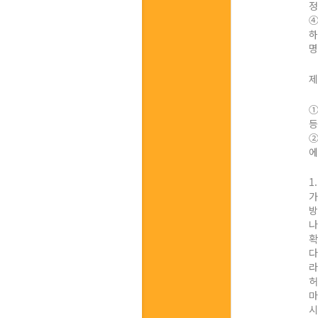
정
④
하
명
제
①
등
②
에
1
가
방
나
확
다
라
허
마
시