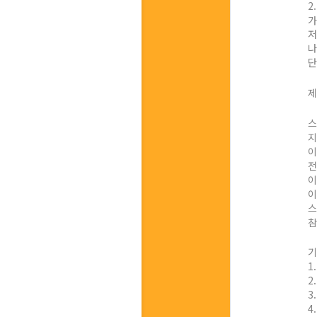
2
가
저
나
단
제
스
지
이
전
이
이
스
참
기
1
2
3
4