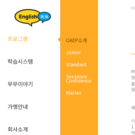
H
프로그램
OAEP소개
Junior
학습시스템
Standard
㈜
Sentence
정
Confidence
무무이야기
을
정
Master
가맹안내
제
스
1
회사소개
아