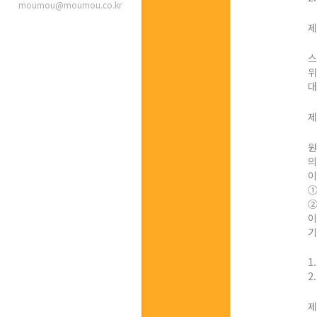
moumou@moumou.co.kr
제
스
위
대
제
원
의
이
①
②
이
기
1
2
제