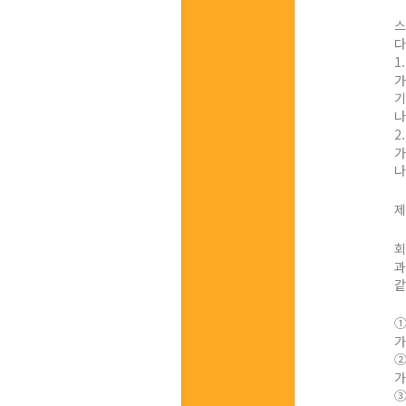
스
다
1
가
기
나
2
가
나
제
회
과
같
①
가
②
가
③