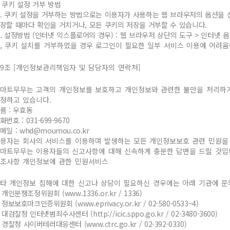
. 쿠키 설정 거부 방법
. 쿠키 설정을 거부하는 방법으로는 이용자가 사용하는 웹 브라우저의 옵션을
장할 때마다 확인을 거치거나, 모든 쿠키의 저장을 거부할 수 있습니다.
. 설정방법 (인터넷 익스플로어의 경우) : 웹 브라우저 상단의 도구 > 인터넷 
, 쿠키 설치를 거부하였을 경우 로그인이 필요한 일부 서비스 이용에 어려움
9조 [개인정보관리책임자 및 담당자의 연락처]
마트무무는 고객의 개인정보를 보호하고 개인정보와 관련한 불만을 처리하
정하고 있습니다.
름 : 우효동
화번호 : 031-699-9670
메일 : whd@moumou.co.kr
용자는 회사의 서비스를 이용하며 발생하는 모든 개인정보보호 관련 민원을
마트무무는 이용자들의 신고사항에 대해 신속하게 충분한 답변을 드릴 것입
조사항 개인정보에 관한 민원서비스
타 개인정보 침해에 대한 신고나 상담이 필요하신 경우에는 아래 기관에 문
. 개인분쟁조정위원회 (www.1336.or.kr / 1336)
. 정보보호마크인증위원회 (www.eprivacy.or.kr / 02-580-0533~4)
. 대검찰청 인터넷범죄수사센터 (http://icic.sppo.go.kr / 02-3480-3600)
. 경찰청 사이버테러대응센터 (www.ctrc.go.kr / 02-392-0330)